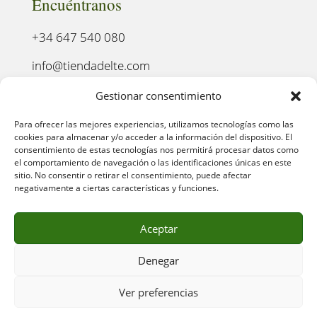
Encuéntranos
+34 647 540 080
info@tiendadelte.com
Punto oficial de recogida:
Gestionar consentimiento
C. Pozo, 13, 24003. León
Para ofrecer las mejores experiencias, utilizamos tecnologías como las
cookies para almacenar y/o acceder a la información del dispositivo. El
consentimiento de estas tecnologías nos permitirá procesar datos como
el comportamiento de navegación o las identificaciones únicas en este
sitio. No consentir o retirar el consentimiento, puede afectar
negativamente a ciertas características y funciones.
Aceptar
Denegar
AVISO LEGAL
–
POLÍTICA DE PRIVACIDAD
–
POLÍTICA
Ver preferencias
DE COOKIES
–
POLÍTICA DE COMPRA
–
DEVOLUCIONES