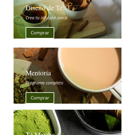
Diseño de Té
Crea tu infusión única
Comprar
Mentoría
Programa completo
Comprar
Té Matcha