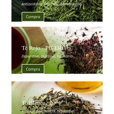
Antioxidante, Bienestar, Metabolismo
Compra
Té Rojo - PU ERH
Depurativo, Digestivo, Equilibrio
Compra
Té Blanco
Antioxidante, Belleza, Depurativo