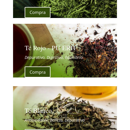
Compra
Té Rojo - PU ERH
Depurativo, Digestivo, Equilibrio
Compra
Té Blanco
Antioxidante, Belleza, Depurativo