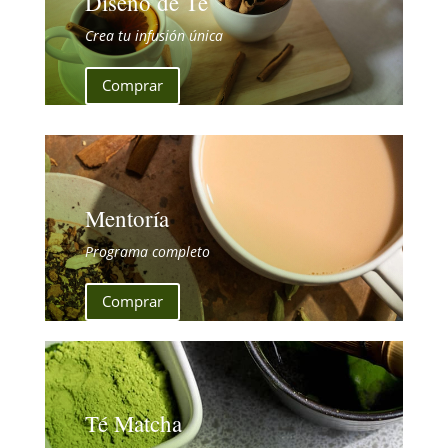
Diseño de Té
Crea tu infusión única
Comprar
Mentoría
Programa completo
Comprar
Té Matcha