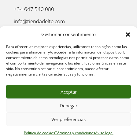
+34 647 540 080
info@tiendadelte.com
Punto oficial de recogida:
Gestionar consentimiento
C. Pozo, 13, 24003. León
Para ofrecer las mejores experiencias, utilizamos tecnologías como las
cookies para almacenar y/o acceder a la información del dispositivo. El
consentimiento de estas tecnologías nos permitirá procesar datos como
el comportamiento de navegación o las identificaciones únicas en este
sitio. No consentir o retirar el consentimiento, puede afectar
negativamente a ciertas características y funciones.
Aceptar
Denegar
AVISO LEGAL
–
POLÍTICA DE PRIVACIDAD
–
POLÍTICA
Ver preferencias
DE COOKIES
–
POLÍTICA DE COMPRA
–
DEVOLUCIONES
–
ENVÍO Y ENTREGA
–
TÉRMINOS Y CONDICIONES
Politica de cookies
Términos y condiciones
Aviso legal