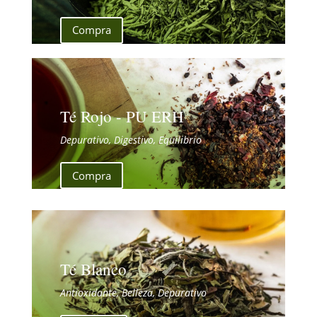
Compra
Té Rojo - PU ERH
Depurativo, Digestivo, Equilibrio
Compra
Té Blanco
Antioxidante, Belleza, Depurativo