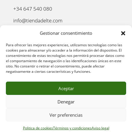
+34 647 540 080
info@tiendadelte.com
Punto oficial de recogida:
Gestionar consentimiento
C. Pozo, 13, 24003. León
Para ofrecer las mejores experiencias, utilizamos tecnologías como las
cookies para almacenar y/o acceder a la información del dispositivo. El
consentimiento de estas tecnologías nos permitirá procesar datos como
el comportamiento de navegación o las identificaciones únicas en este
sitio. No consentir o retirar el consentimiento, puede afectar
negativamente a ciertas características y funciones.
Aceptar
Denegar
AVISO LEGAL
–
POLÍTICA DE PRIVACIDAD
–
POLÍTICA
Ver preferencias
DE COOKIES
–
POLÍTICA DE COMPRA
–
DEVOLUCIONES
–
ENVÍO Y ENTREGA
–
TÉRMINOS Y CONDICIONES
Politica de cookies
Términos y condiciones
Aviso legal