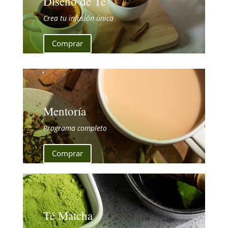
Diseño de Té
Crea tu infusión única
Comprar
Mentoría
Programa completo
Comprar
Té Matcha