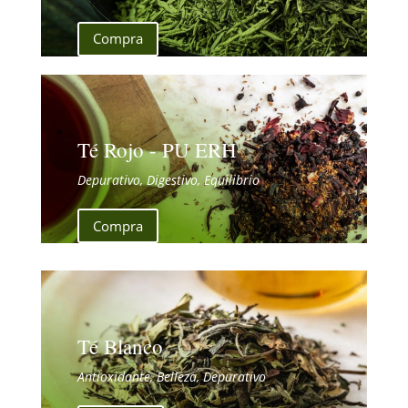
Compra
Té Rojo - PU ERH
Depurativo, Digestivo, Equilibrio
Compra
Té Blanco
Antioxidante, Belleza, Depurativo