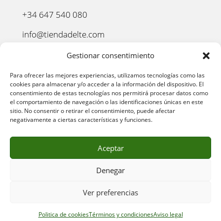
+34 647 540 080
info@tiendadelte.com
Punto oficial de recogida:
Gestionar consentimiento
C. Pozo, 13, 24003. León
Para ofrecer las mejores experiencias, utilizamos tecnologías como las
cookies para almacenar y/o acceder a la información del dispositivo. El
consentimiento de estas tecnologías nos permitirá procesar datos como
el comportamiento de navegación o las identificaciones únicas en este
sitio. No consentir o retirar el consentimiento, puede afectar
negativamente a ciertas características y funciones.
Aceptar
Denegar
AVISO LEGAL
–
POLÍTICA DE PRIVACIDAD
–
POLÍTICA
Ver preferencias
DE COOKIES
–
POLÍTICA DE COMPRA
–
DEVOLUCIONES
–
ENVÍO Y ENTREGA
–
TÉRMINOS Y CONDICIONES
Politica de cookies
Términos y condiciones
Aviso legal