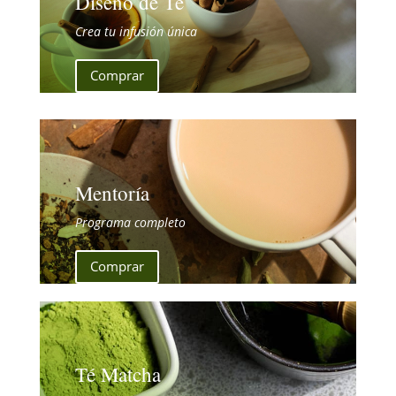
Diseño de Té
Crea tu infusión única
Comprar
Mentoría
Programa completo
Comprar
Té Matcha