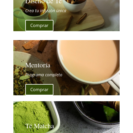
Diseño de Té
Crea tu infusión única
Comprar
Mentoría
Programa completo
Comprar
Té Matcha