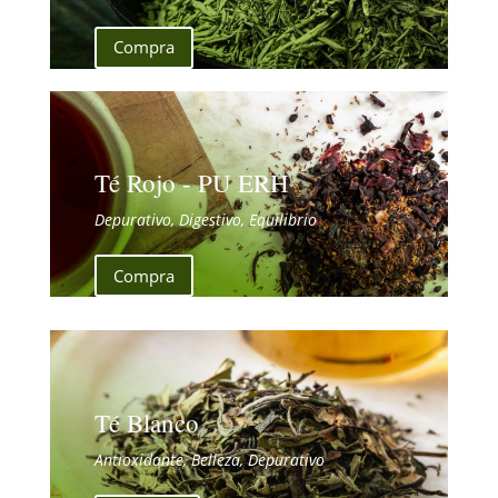
Compra
Té Rojo - PU ERH
Depurativo, Digestivo, Equilibrio
Compra
Té Blanco
Antioxidante, Belleza, Depurativo