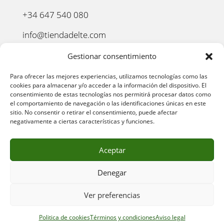
+34 647 540 080
info@tiendadelte.com
Punto oficial de recogida:
Gestionar consentimiento
C. Pozo, 13, 24003. León
Para ofrecer las mejores experiencias, utilizamos tecnologías como las
cookies para almacenar y/o acceder a la información del dispositivo. El
consentimiento de estas tecnologías nos permitirá procesar datos como
el comportamiento de navegación o las identificaciones únicas en este
sitio. No consentir o retirar el consentimiento, puede afectar
negativamente a ciertas características y funciones.
Aceptar
Denegar
AVISO LEGAL
–
POLÍTICA DE PRIVACIDAD
–
POLÍTICA
Ver preferencias
DE COOKIES
–
POLÍTICA DE COMPRA
–
DEVOLUCIONES
–
ENVÍO Y ENTREGA
–
TÉRMINOS Y CONDICIONES
Politica de cookies
Términos y condiciones
Aviso legal