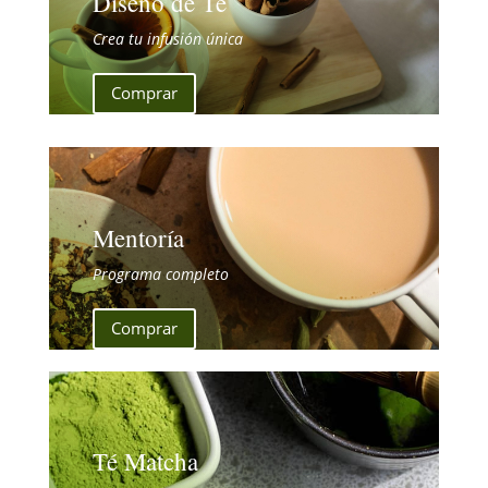
Diseño de Té
Crea tu infusión única
Comprar
Mentoría
Programa completo
Comprar
Té Matcha