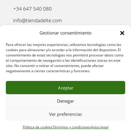
+34 647 540 080
info@tiendadelte.com
Punto oficial de recogida:
Gestionar consentimiento
C. Pozo, 13, 24003. León
Para ofrecer las mejores experiencias, utilizamos tecnologías como las
cookies para almacenar y/o acceder a la información del dispositivo. El
consentimiento de estas tecnologías nos permitirá procesar datos como
el comportamiento de navegación o las identificaciones únicas en este
sitio. No consentir o retirar el consentimiento, puede afectar
negativamente a ciertas características y funciones.
Aceptar
Denegar
AVISO LEGAL
–
POLÍTICA DE PRIVACIDAD
–
POLÍTICA
Ver preferencias
DE COOKIES
–
POLÍTICA DE COMPRA
–
DEVOLUCIONES
–
ENVÍO Y ENTREGA
–
TÉRMINOS Y CONDICIONES
Politica de cookies
Términos y condiciones
Aviso legal