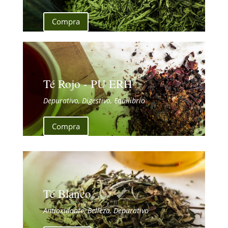
Compra
Té Rojo - PU ERH
Depurativo, Digestivo, Equilibrio
Compra
Té Blanco
Antioxidante, Belleza, Depurativo