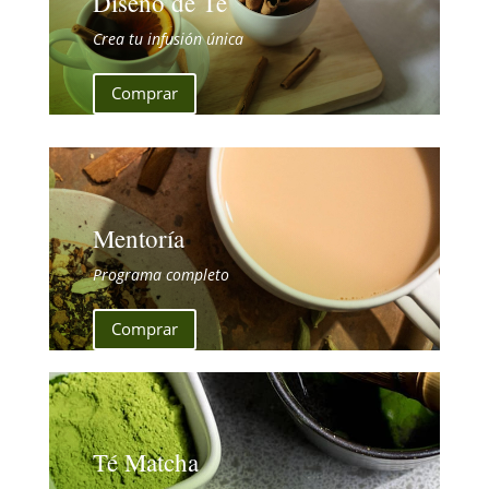
Diseño de Té
Crea tu infusión única
Comprar
Mentoría
Programa completo
Comprar
Té Matcha