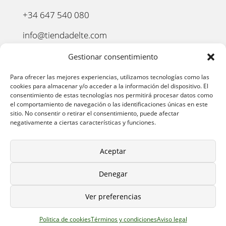
+34 647 540 080
info@tiendadelte.com
Punto oficial de recogida:
Gestionar consentimiento
C. Pozo, 13, 24003. León
Para ofrecer las mejores experiencias, utilizamos tecnologías como las
cookies para almacenar y/o acceder a la información del dispositivo. El
consentimiento de estas tecnologías nos permitirá procesar datos como
el comportamiento de navegación o las identificaciones únicas en este
sitio. No consentir o retirar el consentimiento, puede afectar
negativamente a ciertas características y funciones.
Aceptar
Denegar
AVISO LEGAL
–
POLÍTICA DE PRIVACIDAD
–
POLÍTICA
Ver preferencias
DE COOKIES
–
POLÍTICA DE COMPRA
–
DEVOLUCIONES
–
ENVÍO Y ENTREGA
–
TÉRMINOS Y CONDICIONES
Politica de cookies
Términos y condiciones
Aviso legal