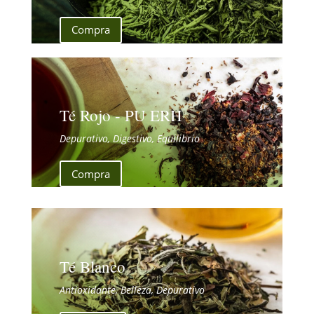
Compra
Té Rojo - PU ERH
Depurativo, Digestivo, Equilibrio
Compra
Té Blanco
Antioxidante, Belleza, Depurativo