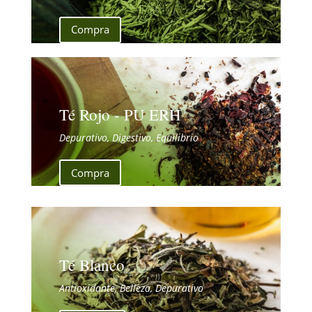
Compra
Té Rojo - PU ERH
Depurativo, Digestivo, Equilibrio
Compra
Té Blanco
Antioxidante, Belleza, Depurativo