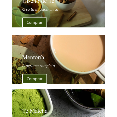
Diseño de Té
Crea tu infusión única
Comprar
Mentoría
Programa completo
Comprar
Té Matcha