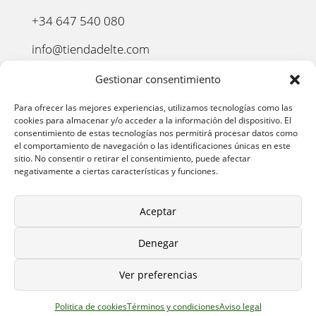
+34 647 540 080
info@tiendadelte.com
Punto oficial de recogida:
Gestionar consentimiento
C. Pozo, 13, 24003. León
Para ofrecer las mejores experiencias, utilizamos tecnologías como las
cookies para almacenar y/o acceder a la información del dispositivo. El
consentimiento de estas tecnologías nos permitirá procesar datos como
el comportamiento de navegación o las identificaciones únicas en este
sitio. No consentir o retirar el consentimiento, puede afectar
negativamente a ciertas características y funciones.
Aceptar
Denegar
AVISO LEGAL
–
POLÍTICA DE PRIVACIDAD
–
POLÍTICA
Ver preferencias
DE COOKIES
–
POLÍTICA DE COMPRA
–
DEVOLUCIONES
–
ENVÍO Y ENTREGA
–
TÉRMINOS Y CONDICIONES
Politica de cookies
Términos y condiciones
Aviso legal