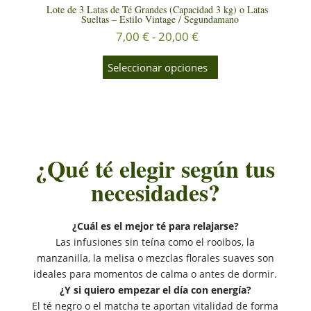
Lote de 3 Latas de Té Grandes (Capacidad 3 kg) o Latas
Sueltas – Estilo Vintage / Segundamano
Rango
7,00
€
-
20,00
€
de
Este
producto
precios:
Seleccionar opciones
tiene
desde
múltiples
7,00 €
variantes.
hasta
Las
opciones
20,00 €
se
pueden
elegir
¿Qué té elegir según tus
en
la
necesidades?
página
de
producto
¿Cuál es el mejor té para relajarse?
Las infusiones sin teína como el rooibos, la
manzanilla, la melisa o mezclas florales suaves son
ideales para momentos de calma o antes de dormir.
¿Y si quiero empezar el día con energía?
El té negro o el matcha te aportan vitalidad de forma