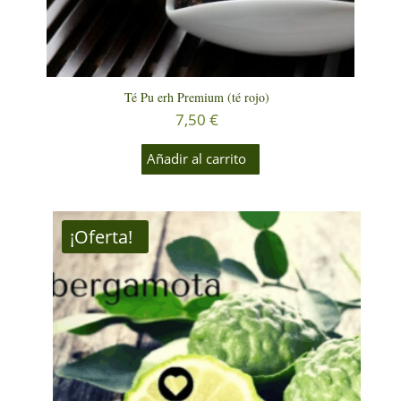
Té Pu erh Premium (té rojo)
7,50
€
Añadir al carrito
¡Oferta!