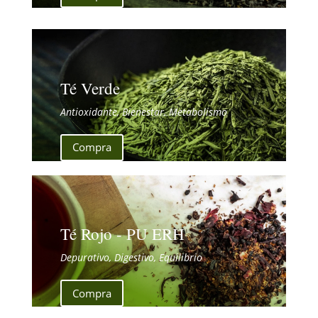
Té Verde
Antioxidante, Bienestar, Metabolismo
Compra
Té Rojo - PU ERH
Depurativo, Digestivo, Equilibrio
Compra