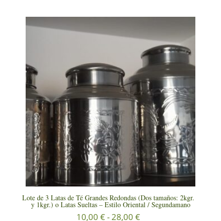
Lote de 3 Latas de Té Grandes Redondas (Dos tamaños: 2kgr.
y 1kgr.) o Latas Sueltas – Estilo Oriental / Segundamano
Rango
10,00
€
-
28,00
€