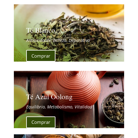
Té Blanco
Antioxidante, Belleza, Depurativo
Comprar
Té Azul Oolong
Equilibrio, Metabolismo, Vitalidad
Comprar