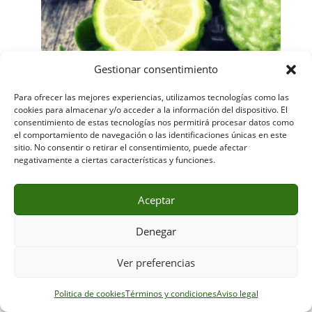
Gestionar consentimiento
Para ofrecer las mejores experiencias, utilizamos tecnologías como las
Té Negro Earl Grey Excelsior
cookies para almacenar y/o acceder a la información del dispositivo. El
consentimiento de estas tecnologías nos permitirá procesar datos como
Rango
4,00
€
-
18,00
€
el comportamiento de navegación o las identificaciones únicas en este
de
Este
sitio. No consentir o retirar el consentimiento, puede afectar
producto
precios:
Seleccionar opciones
negativamente a ciertas características y funciones.
tiene
desde
múltiples
4,00 €
variantes.
hasta
Las
Aceptar
opciones
18,00 €
se
Denegar
pueden
elegir
en
Ver preferencias
la
página
de
Politica de cookies
Términos y condiciones
Aviso legal
producto