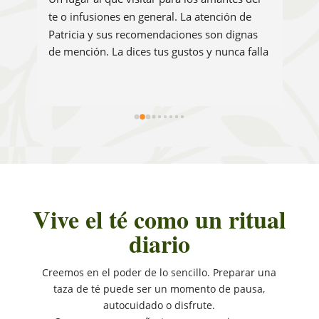
te o infusiones en general. La atención de 
qu
Patricia y sus recomendaciones son dignas 
per
de mención. La dices tus gustos y nunca falla 
que
en sus recomendaciones. El te de "Ronchitos" 
per
es increíble y muy típico de nuestra tierra 
com
leonesa, y solo lo encuentras en la tiende del 
pue
 
te de León. Lo último que he probado es la 
infusión de mandarina, por su 
recomendación, como siempre y 
sencillamente sublime. Muchas gracias, 
Patricia
Vive el té como un ritual
diario
Creemos en el poder de lo sencillo. Preparar una
taza de té puede ser un momento de pausa,
autocuidado o disfrute.