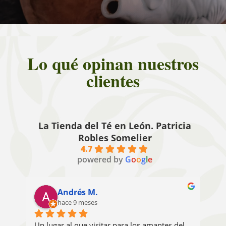
Lo qué opinan nuestros
clientes
La Tienda del Té en León. Patricia
Robles Somelier
4.7
powered by
G
o
o
g
l
e
Andrés M.
hace 9 meses
Un lugar al que visitar para los amantes del 
Lle