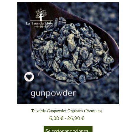
Té verde Gunpowder Orgánico (Premium)
Rango
6,00
€
-
26,90
€
de
Este
producto
precios:
Seleccionar opciones