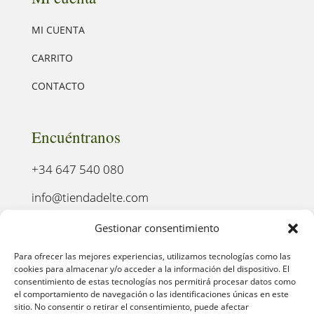
MI CUENTA
CARRITO
CONTACTO
Encuéntranos
+34 647 540 080
info@tiendadelte.com
Punto oficial de recogida:
Gestionar consentimiento
C. Pozo, 13, 24003. León
Para ofrecer las mejores experiencias, utilizamos tecnologías como las
cookies para almacenar y/o acceder a la información del dispositivo. El
consentimiento de estas tecnologías nos permitirá procesar datos como
el comportamiento de navegación o las identificaciones únicas en este
sitio. No consentir o retirar el consentimiento, puede afectar