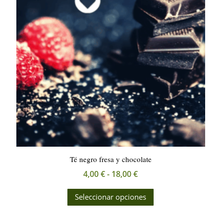
se
pueden
elegir
en
la
página
de
producto
Té negro fresa y chocolate
Rango
4,00
€
-
18,00
€
de
Este
Seleccionar opciones
precios:
producto
desde
tiene