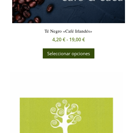
Té Negro «Café Irlandés»
Rango
4,20
€
-
19,00
€
de
Este
Seleccionar opciones
precios:
producto
desde
tiene
4,20 €
múltiples
hasta
variantes.
19,00 €
Las
opciones
se
pueden
elegir
en
la