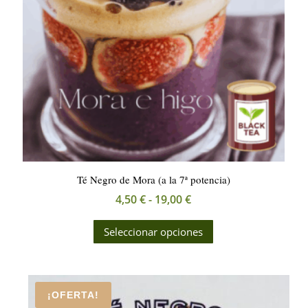
elegir
en
la
página
de
producto
Té Negro de Mora (a la 7ª potencia)
Rango
4,50
€
-
19,00
€
de
Este
Seleccionar opciones
precios:
producto
desde
tiene
4,50 €
múltiples
hasta
variantes.
¡OFERTA!
19,00 €
Las