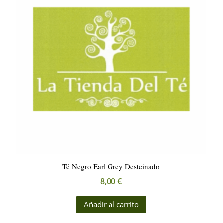
se
pueden
elegir
en
la
página
de
producto
Té Negro Earl Grey Desteinado
8,00
€
Añadir al carrito