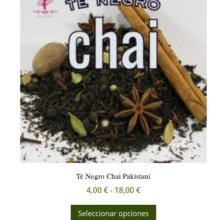
opciones
se
pueden
elegir
en
la
página
de
producto
Té Negro Chai Pakistaní
Rango
4,00
€
-
18,00
€
de
Este
Seleccionar opciones
precios:
producto