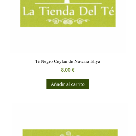
página
de
producto
Té Negro Ceylan de Nuwara Eliya
8,00
€
Añadir al carrito