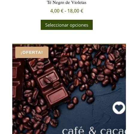
Té Negro de Violetas
Rango
4,00
€
-
18,00
€
de
Este
Seleccionar opciones
precios:
producto
desde
tiene
4,00 €
múltiples
hasta
variantes.
¡OFERTA!
18,00 €
Las
opciones
se
pueden
elegir
en
la
página
de
producto