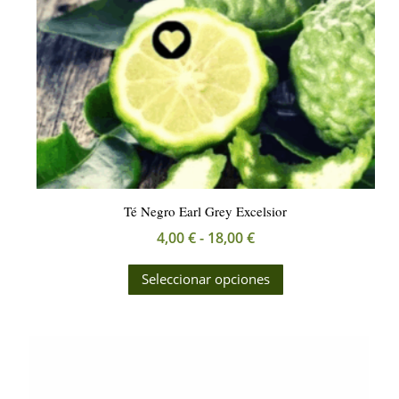
Té Negro Earl Grey Excelsior
Rango
4,00
€
-
18,00
€
de
Este
Seleccionar opciones
precios:
producto
desde
tiene
4,00 €
múltiples
hasta
variantes.
18,00 €
Las
opciones