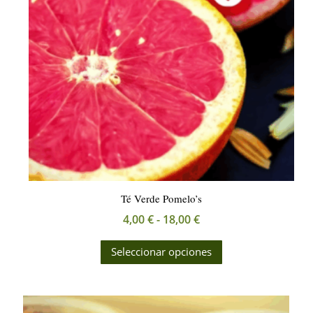
pueden
elegir
en
la
página
de
producto
Té Verde Pomelo’s
Rango
4,00
€
-
18,00
€
de
Este
Seleccionar opciones
precios:
producto
desde
tiene
4,00 €
múltiples
hasta
variantes.