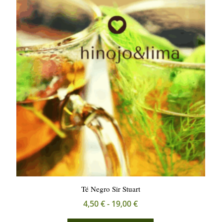
18,00 €
Las
opciones
se
pueden
elegir
en
la
página
de
producto
Té Negro Sir Stuart
Rango
4,50
€
-
19,00
€
de
Este