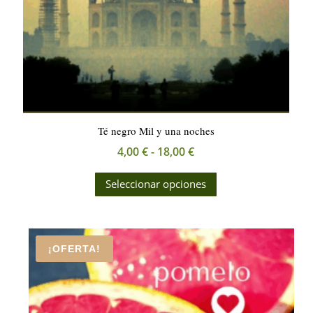
página
de
producto
Té negro Mil y una noches
Rango
4,00
€
-
18,00
€
de
Este
Seleccionar opciones
precios:
producto
desde
tiene
4,00 €
múltiples
hasta
variantes.
¡OFERTA!
18,00 €
Las
opciones
se