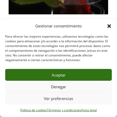
Té Negro English Breakfast (Orgánico)
Gestionar consentimiento
6,90
€
Para ofrecer las mejores experiencias, utilizamos tecnologías como las
Añadir al carrito
cookies para almacenar y/o acceder a la información del dispositivo. El
consentimiento de estas tecnologías nos permitirá procesar datos como
el comportamiento de navegación o las identificaciones únicas en este
sitio. No consentir o retirar el consentimiento, puede afectar
negativamente a ciertas características y funciones.
Aceptar
Denegar
Ver preferencias
Politica de cookies
Términos y condiciones
Aviso legal
Links de Interés