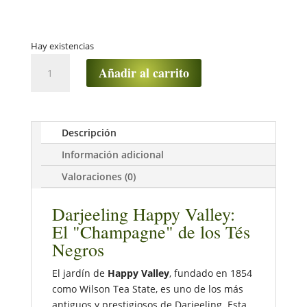
Hay existencias
Té
Añadir al carrito
Negro
Darjeeling
Happy
Vallley
Descripción
cantidad
Información adicional
Valoraciones (0)
Darjeeling Happy Valley:
El "Champagne" de los Tés
Negros
El jardín de
Happy Valley
, fundado en 1854
como Wilson Tea State, es uno de los más
antiguos y prestigiosos de Darjeeling. Esta