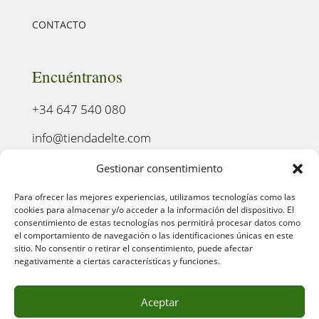
CONTACTO
Encuéntranos
+34 647 540 080
info@tiendadelte.com
Punto oficial de recogida:
Gestionar consentimiento
C. Pozo, 13, 24003. León
Para ofrecer las mejores experiencias, utilizamos tecnologías como las
cookies para almacenar y/o acceder a la información del dispositivo. El
consentimiento de estas tecnologías nos permitirá procesar datos como
el comportamiento de navegación o las identificaciones únicas en este
sitio. No consentir o retirar el consentimiento, puede afectar
negativamente a ciertas características y funciones.
Aceptar