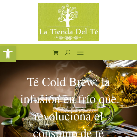
Abrir barra de herramientas
Té Cold Brew: la
infusión en frío que
revoluciona el
consumo de té