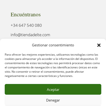
Encuéntranos
+34 647 540 080
info@tiendadelte.com
Punto oficial de recogida:
Gestionar consentimiento
C. Pozo, 13, 24003. León
Para ofrecer las mejores experiencias, utilizamos tecnologías como las
cookies para almacenar y/o acceder a la información del dispositivo. El
consentimiento de estas tecnologías nos permitirá procesar datos como
el comportamiento de navegación o las identificaciones únicas en este
sitio. No consentir o retirar el consentimiento, puede afectar
negativamente a ciertas características y funciones.
Aceptar
Denegar