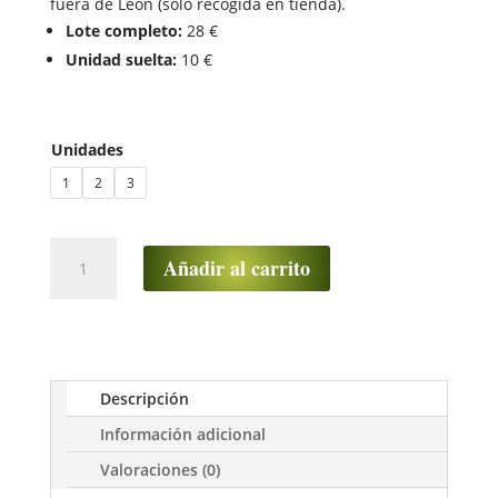
fuera de León (sólo recogida en tienda).
Lote completo:
28 €
Unidad suelta:
10 €
Unidades
1
2
3
Lote
Añadir al carrito
de
3
Latas
de
Té
Descripción
Grandes
Redondas
Información adicional
(Dos
Valoraciones (0)
tamaños: