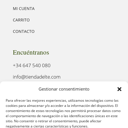
MI CUENTA
CARRITO
CONTACTO
Encuéntranos
+34 647 540 080
info@tiendadelte.com
Punto oficial de recogida:
Gestionar consentimiento
C. Pozo, 13, 24003. León
Para ofrecer las mejores experiencias, utilizamos tecnologías como las
cookies para almacenar y/o acceder a la información del dispositivo. El
consentimiento de estas tecnologías nos permitirá procesar datos como
el comportamiento de navegación o las identificaciones únicas en este
sitio. No consentir o retirar el consentimiento, puede afectar
negativamente a ciertas características y funciones.