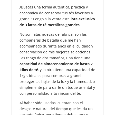
2kgr.
¿Buscas una forma auténtica, práctica y
y
económica de conservar tus tés favoritos a
1kgr.)
granel? Pongo a la venta este
lote exclusivo
o
de 3 latas de té metálicas grandes
.
Latas
Sueltas
No son latas nuevas de fábrica; son las
–
compañeras de batalla que me han
Estilo
acompañado durante años en el cuidado y
Oriental
conservación de mis mejores selecciones.
/
Las tengo de dos tamaños, una tiene una
Segundamano
capacidad de almacenamiento de hasta 2
cantidad
kilos de té
, y la otra tiene una capacidad de
1kgr. Ideales para compras a granel,
proteger las hojas de la luz y la humedad, o
simplemente para darle un toque oriental y
con personalidad a tu rincón del té.
Al haber sido usadas, cuentan con el
desgaste natural del tiempo que les da un
encanto único, pero tienen doble tapa y