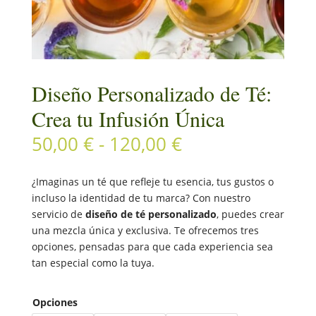
Diseño Personalizado de Té:
Crea tu Infusión Única
Rango
50,00
€
-
120,00
€
de
precios:
¿Imaginas un té que refleje tu esencia, tus gustos o
desde
incluso la identidad de tu marca? Con nuestro
50,00 €
servicio de
diseño de té personalizado
, puedes crear
hasta
una mezcla única y exclusiva. Te ofrecemos tres
120,00 €
opciones, pensadas para que cada experiencia sea
tan especial como la tuya.
Opciones