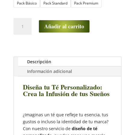
Pack Básico
Pack Standard
Pack Premium
Diseño
Añadir al carrito
Personalizado
de
Té:
Crea
tu
Descripción
Infusión
Única
Información adicional
cantidad
Diseña tu Té Personalizado:
Crea la Infusión de tus Sueños
¿Imaginas un té que refleje tu esencia, tus
gustos o incluso la identidad de tu marca?
Con nuestro servicio de
diseño de té