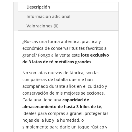
Té
Descripción
Grandes
(Capacidad
Información adicional
3
Valoraciones (0)
kg)
o
¿Buscas una forma auténtica, práctica y
Latas
económica de conservar tus tés favoritos a
Sueltas
granel? Pongo a la venta este
lote exclusivo
–
de 3 latas de té metálicas grandes
.
Estilo
Vintage
No son latas nuevas de fábrica; son las
/
compañeras de batalla que me han
Segundamano
acompañado durante años en el cuidado y
cantidad
conservación de mis mejores selecciones.
Cada una tiene una
capacidad de
almacenamiento de hasta 3 kilos de té
,
ideales para compras a granel, proteger las
hojas de la luz y la humedad, o
simplemente para darle un toque rústico y