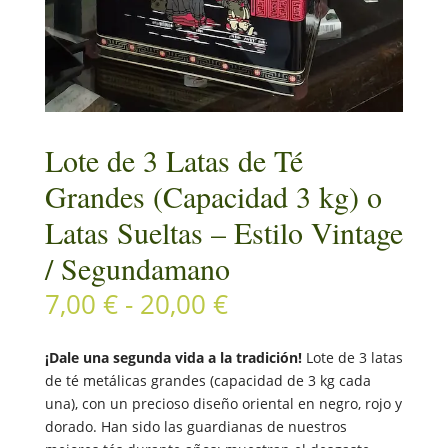
Lote de 3 Latas de Té
Grandes (Capacidad 3 kg) o
Latas Sueltas – Estilo Vintage
/ Segundamano
Rango
7,00
€
-
20,00
€
de
precios:
¡Dale una segunda vida a la tradición!
Lote de 3 latas
desde
de té metálicas grandes (capacidad de 3 kg cada
7,00 €
una), con un precioso diseño oriental en negro, rojo y
hasta
dorado. Han sido las guardianas de nuestros
20,00 €