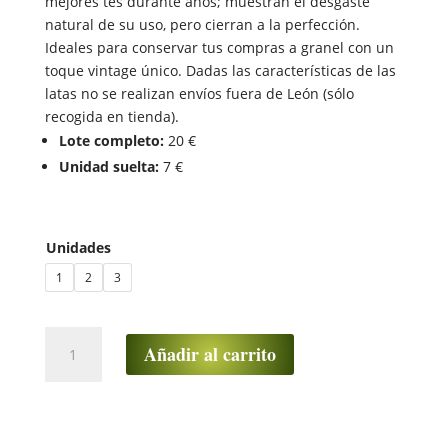
mejores tés durante años; muestran el desgaste
natural de su uso, pero cierran a la perfección.
Ideales para conservar tus compras a granel con un
toque vintage único. Dadas las características de las
latas no se realizan envíos fuera de León (sólo
recogida en tienda).
Lote completo:
20 €
Unidad suelta:
7 €
Unidades
1
2
3
Lote
Añadir al carrito
de
3
Latas
de