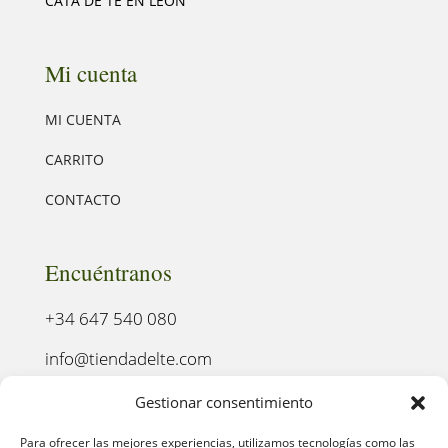
CATA DE TÉ EN LEÓN
Mi cuenta
MI CUENTA
CARRITO
CONTACTO
Encuéntranos
+34 647 540 080
info@tiendadelte.com
Punto oficial de recogida:
Gestionar consentimiento
C. Pozo, 13, 24003. León
Para ofrecer las mejores experiencias, utilizamos tecnologías como las