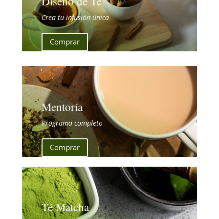
Diseño de Té
Crea tu infusión única
Comprar
Mentoría
Programa completo
Comprar
Té Matcha