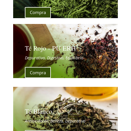
Compra
Té Rojo - PU ERH
Depurativo, Digestivo, Equilibrio
Compra
Té Blanco
Antioxidante, Belleza, Depurativo