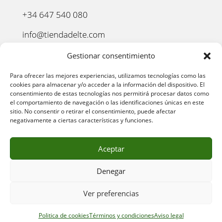
+34 647 540 080
info@tiendadelte.com
Punto oficial de recogida:
Gestionar consentimiento
C. Pozo, 13, 24003. León
Para ofrecer las mejores experiencias, utilizamos tecnologías como las
cookies para almacenar y/o acceder a la información del dispositivo. El
consentimiento de estas tecnologías nos permitirá procesar datos como
el comportamiento de navegación o las identificaciones únicas en este
sitio. No consentir o retirar el consentimiento, puede afectar
negativamente a ciertas características y funciones.
Aceptar
Denegar
AVISO LEGAL
–
POLÍTICA DE PRIVACIDAD
–
POLÍTICA
Ver preferencias
DE COOKIES
–
POLÍTICA DE COMPRA
–
DEVOLUCIONES
–
ENVÍO Y ENTREGA
–
TÉRMINOS Y CONDICIONES
Politica de cookies
Términos y condiciones
Aviso legal