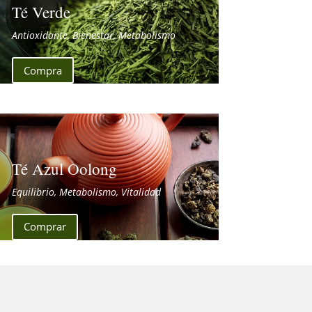
Té Verde
Antioxidante, Bienestar, Metabolismo
Compra
Té Azul Oolong
Equilibrio, Metabolismo, Vitalidad
Comprar