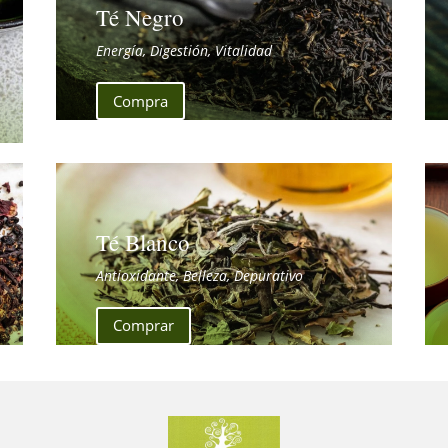
Té Negro
Energía, Digestión, Vitalidad
Compra
Té Blanco
Antioxidante, Belleza, Depurativo
Comprar