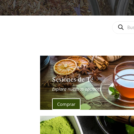
Búsqueda
de
productos
Sesiones de Té
Explora nuestras opciones
Comprar