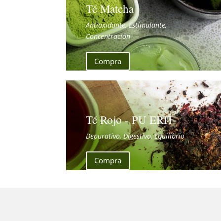
Té Matcha
Antioxidante, Estimulante,
Concentración
Compra
Té Rojo - PU ERH
Depurativo, Digestivo, Equilibrio
Compra