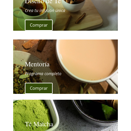
Diseño de Té
Crea tu infusión única
Comprar
Mentoría
Programa completo
Comprar
Té Matcha