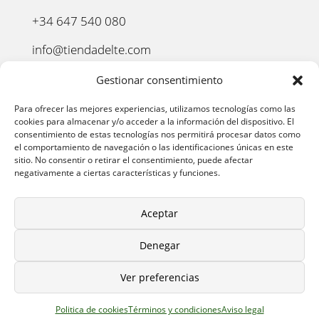
+34 647 540 080
info@tiendadelte.com
Punto oficial de recogida:
Gestionar consentimiento
C. Pozo, 13, 24003. León
Para ofrecer las mejores experiencias, utilizamos tecnologías como las
cookies para almacenar y/o acceder a la información del dispositivo. El
consentimiento de estas tecnologías nos permitirá procesar datos como
el comportamiento de navegación o las identificaciones únicas en este
sitio. No consentir o retirar el consentimiento, puede afectar
negativamente a ciertas características y funciones.
Aceptar
Denegar
AVISO LEGAL
–
POLÍTICA DE PRIVACIDAD
–
POLÍTICA
Ver preferencias
DE COOKIES
–
POLÍTICA DE COMPRA
–
DEVOLUCIONES
–
ENVÍO Y ENTREGA
–
TÉRMINOS Y CONDICIONES
Politica de cookies
Términos y condiciones
Aviso legal