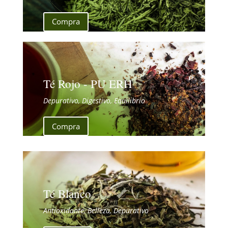
Compra
Té Rojo - PU ERH
Depurativo, Digestivo, Equilibrio
Compra
Té Blanco
Antioxidante, Belleza, Depurativo