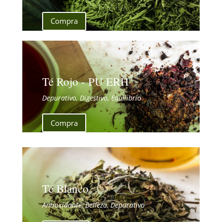
Compra
Té Rojo - PU ERH
Depurativo, Digestivo, Equilibrio
Compra
Té Blanco
Antioxidante, Belleza, Depurativo