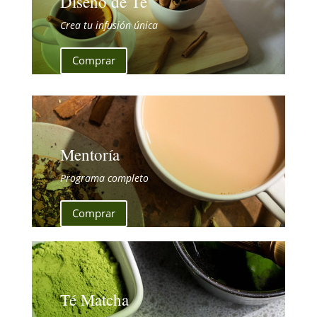
Diseño de Té
Crea tu infusión única
Comprar
Mentoría
Programa completo
Comprar
Té Matcha