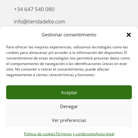
+34 647 540 080
info@tiendadelte.com
Punto oficial de recogida:
Gestionar consentimiento
C. Pozo, 13, 24003. León
Para ofrecer las mejores experiencias, utilizamos tecnologías como las
cookies para almacenar y/o acceder a la información del dispositivo. El
consentimiento de estas tecnologías nos permitirá procesar datos como
el comportamiento de navegación o las identificaciones únicas en este
sitio. No consentir o retirar el consentimiento, puede afectar
negativamente a ciertas características y funciones.
Aceptar
Denegar
AVISO LEGAL
–
POLÍTICA DE PRIVACIDAD
–
POLÍTICA
Ver preferencias
DE COOKIES
–
POLÍTICA DE COMPRA
–
DEVOLUCIONES
–
ENVÍO Y ENTREGA
–
TÉRMINOS Y CONDICIONES
Politica de cookies
Términos y condiciones
Aviso legal