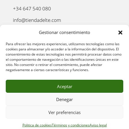
+34 647 540 080
info@tiendadelte.com
Punto oficial de recogida:
Gestionar consentimiento
C. Pozo, 13, 24003. León
Para ofrecer las mejores experiencias, utilizamos tecnologías como las
cookies para almacenar y/o acceder a la información del dispositivo. El
consentimiento de estas tecnologías nos permitirá procesar datos como
el comportamiento de navegación o las identificaciones únicas en este
sitio. No consentir o retirar el consentimiento, puede afectar
negativamente a ciertas características y funciones.
Aceptar
Denegar
AVISO LEGAL
–
POLÍTICA DE PRIVACIDAD
–
POLÍTICA
Ver preferencias
DE COOKIES
–
POLÍTICA DE COMPRA
–
DEVOLUCIONES
–
ENVÍO Y ENTREGA
–
TÉRMINOS Y CONDICIONES
Politica de cookies
Términos y condiciones
Aviso legal