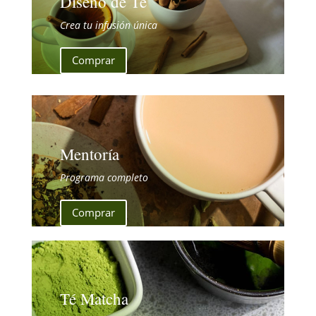
Diseño de Té
Crea tu infusión única
Comprar
Mentoría
Programa completo
Comprar
Té Matcha