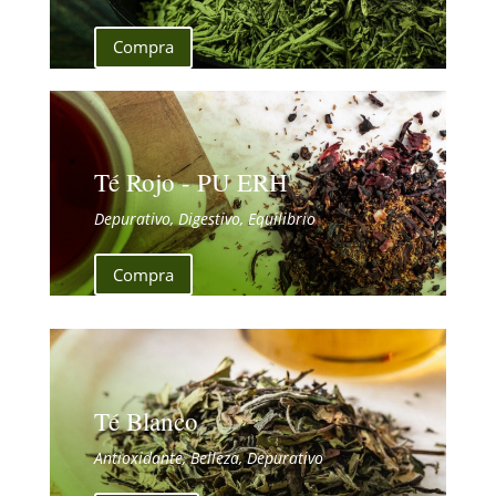
Compra
Té Rojo - PU ERH
Depurativo, Digestivo, Equilibrio
Compra
Té Blanco
Antioxidante, Belleza, Depurativo