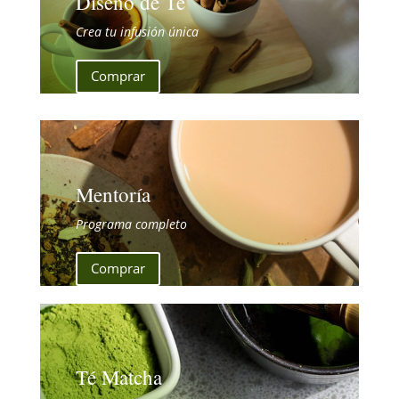
Diseño de Té
Crea tu infusión única
Comprar
Mentoría
Programa completo
Comprar
Té Matcha