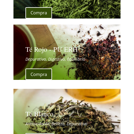
Compra
Té Rojo - PU ERH
Depurativo, Digestivo, Equilibrio
Compra
Té Blanco
Antioxidante, Belleza, Depurativo