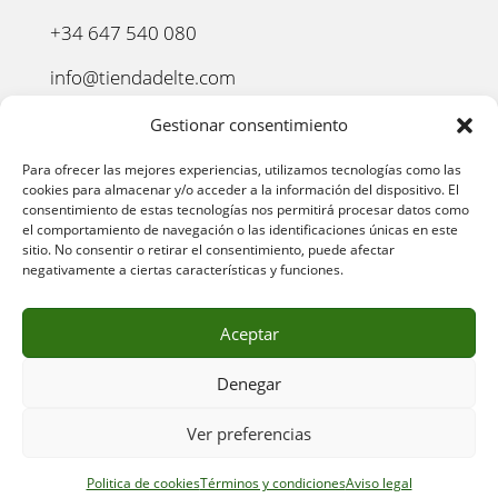
+34 647 540 080
info@tiendadelte.com
Punto oficial de recogida:
Gestionar consentimiento
C. Pozo, 13, 24003. León
Para ofrecer las mejores experiencias, utilizamos tecnologías como las
cookies para almacenar y/o acceder a la información del dispositivo. El
consentimiento de estas tecnologías nos permitirá procesar datos como
el comportamiento de navegación o las identificaciones únicas en este
sitio. No consentir o retirar el consentimiento, puede afectar
negativamente a ciertas características y funciones.
Aceptar
Denegar
AVISO LEGAL
–
POLÍTICA DE PRIVACIDAD
–
POLÍTICA
Ver preferencias
DE COOKIES
–
POLÍTICA DE COMPRA
–
DEVOLUCIONES
–
ENVÍO Y ENTREGA
–
TÉRMINOS Y CONDICIONES
Politica de cookies
Términos y condiciones
Aviso legal