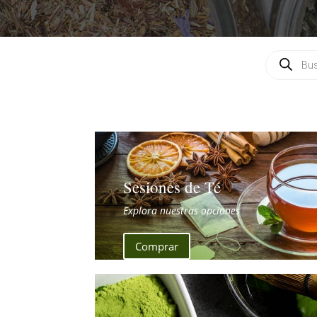
Búsqueda
de
productos
Sesiones de Té
Explora nuestras opciones
Comprar