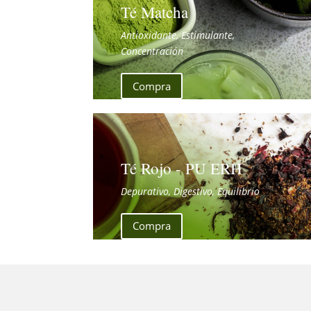
Té Matcha
Antioxidante, Estimulante,
Concentración
Compra
Té Rojo - PU ERH
Depurativo, Digestivo, Equilibrio
Compra