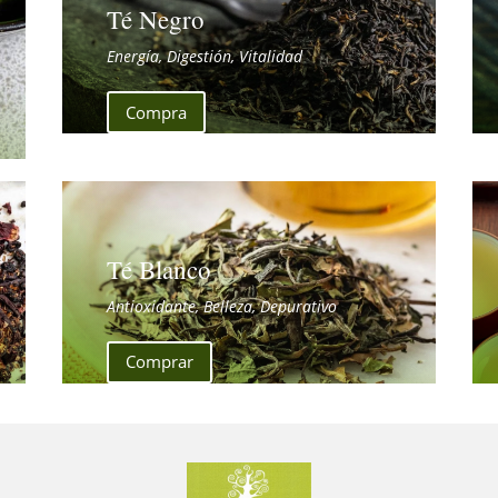
Té Negro
Energía, Digestión, Vitalidad
Compra
Té Blanco
Antioxidante, Belleza, Depurativo
Comprar