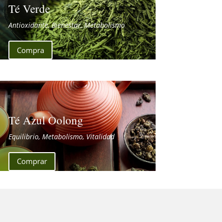
Té Verde
Antioxidante, Bienestar, Metabolismo
Compra
Té Azul Oolong
Equilibrio, Metabolismo, Vitalidad
Comprar