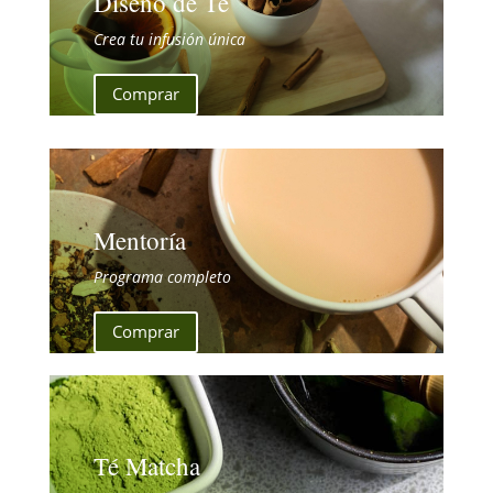
Diseño de Té
Crea tu infusión única
Comprar
Mentoría
Programa completo
Comprar
Té Matcha