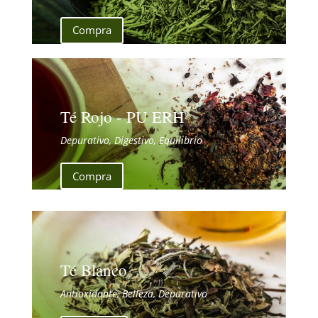
Compra
Té Rojo - PU ERH
Depurativo, Digestivo, Equilibrio
Compra
Té Blanco
Antioxidante, Belleza, Depurativo