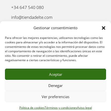
+34 647 540 080
info@tiendadelte.com
Punto oficial de recogida:
Gestionar consentimiento
C. Pozo, 13, 24003. León
Para ofrecer las mejores experiencias, utilizamos tecnologías como las
cookies para almacenar y/o acceder a la información del dispositivo. El
consentimiento de estas tecnologías nos permitirá procesar datos como
el comportamiento de navegación o las identificaciones únicas en este
sitio. No consentir o retirar el consentimiento, puede afectar
negativamente a ciertas características y funciones.
Aceptar
Denegar
AVISO LEGAL
–
POLÍTICA DE PRIVACIDAD
–
POLÍTICA
Ver preferencias
DE COOKIES
–
POLÍTICA DE COMPRA
–
DEVOLUCIONES
–
ENVÍO Y ENTREGA
–
TÉRMINOS Y CONDICIONES
Politica de cookies
Términos y condiciones
Aviso legal