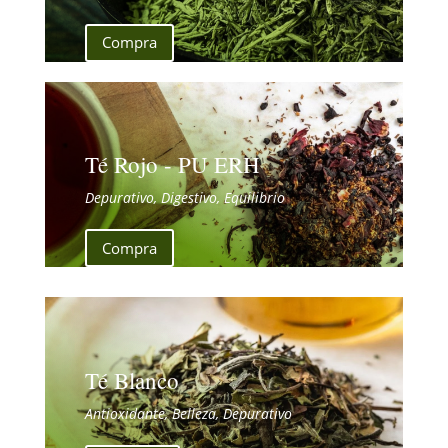
Compra
Té Rojo - PU ERH
Depurativo, Digestivo, Equilibrio
Compra
Té Blanco
Antioxidante, Belleza, Depurativo