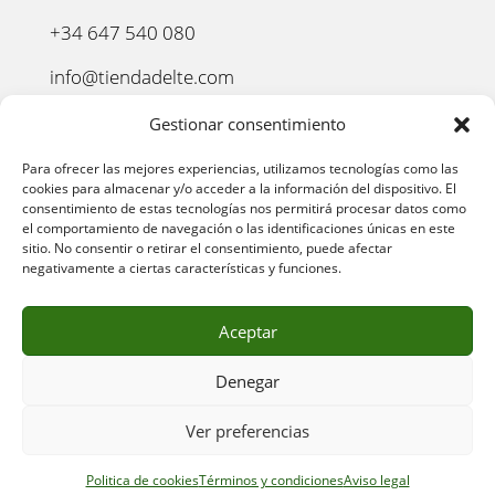
+34 647 540 080
info@tiendadelte.com
Punto oficial de recogida:
Gestionar consentimiento
C. Pozo, 13, 24003. León
Para ofrecer las mejores experiencias, utilizamos tecnologías como las
cookies para almacenar y/o acceder a la información del dispositivo. El
consentimiento de estas tecnologías nos permitirá procesar datos como
el comportamiento de navegación o las identificaciones únicas en este
sitio. No consentir o retirar el consentimiento, puede afectar
negativamente a ciertas características y funciones.
Aceptar
Denegar
AVISO LEGAL
–
POLÍTICA DE PRIVACIDAD
–
POLÍTICA
Ver preferencias
DE COOKIES
–
POLÍTICA DE COMPRA
–
DEVOLUCIONES
–
ENVÍO Y ENTREGA
–
TÉRMINOS Y CONDICIONES
Politica de cookies
Términos y condiciones
Aviso legal