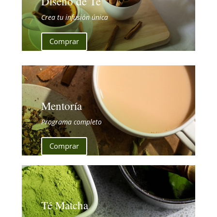
Diseño de Té
Crea tu infusión única
Comprar
Mentoría
Programa completo
Comprar
Té Matcha