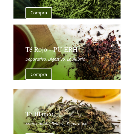
Compra
Té Rojo - PU ERH
Depurativo, Digestivo, Equilibrio
Compra
Té Blanco
Antioxidante, Belleza, Depurativo