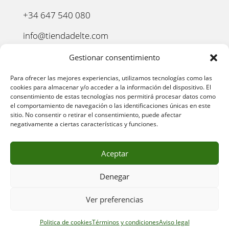
+34 647 540 080
info@tiendadelte.com
Punto oficial de recogida:
Gestionar consentimiento
C. Pozo, 13, 24003. León
Para ofrecer las mejores experiencias, utilizamos tecnologías como las
cookies para almacenar y/o acceder a la información del dispositivo. El
consentimiento de estas tecnologías nos permitirá procesar datos como
el comportamiento de navegación o las identificaciones únicas en este
sitio. No consentir o retirar el consentimiento, puede afectar
negativamente a ciertas características y funciones.
Aceptar
Denegar
AVISO LEGAL
–
POLÍTICA DE PRIVACIDAD
–
POLÍTICA
Ver preferencias
DE COOKIES
–
POLÍTICA DE COMPRA
–
DEVOLUCIONES
–
ENVÍO Y ENTREGA
–
TÉRMINOS Y CONDICIONES
Politica de cookies
Términos y condiciones
Aviso legal