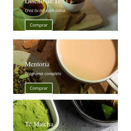
Diseño de Té
Crea tu infusión única
Comprar
Mentoría
Programa completo
Comprar
Té Matcha