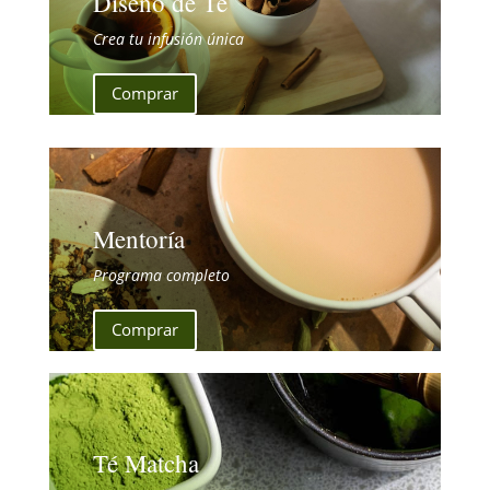
Diseño de Té
Crea tu infusión única
Comprar
Mentoría
Programa completo
Comprar
Té Matcha