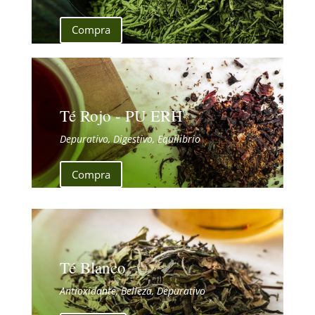
Compra
Té Rojo - PU ERH
Depurativo, Digestivo, Equilibrio
Compra
Té Blanco
Antioxidante, Belleza, Depurativo