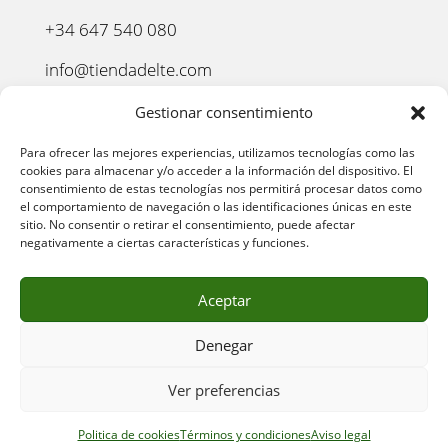
+34 647 540 080
info@tiendadelte.com
Punto oficial de recogida:
Gestionar consentimiento
C. Pozo, 13, 24003. León
Para ofrecer las mejores experiencias, utilizamos tecnologías como las
cookies para almacenar y/o acceder a la información del dispositivo. El
consentimiento de estas tecnologías nos permitirá procesar datos como
el comportamiento de navegación o las identificaciones únicas en este
sitio. No consentir o retirar el consentimiento, puede afectar
negativamente a ciertas características y funciones.
Aceptar
Denegar
AVISO LEGAL
–
POLÍTICA DE PRIVACIDAD
–
POLÍTICA
Ver preferencias
DE COOKIES
–
POLÍTICA DE COMPRA
–
DEVOLUCIONES
–
ENVÍO Y ENTREGA
–
TÉRMINOS Y CONDICIONES
Politica de cookies
Términos y condiciones
Aviso legal