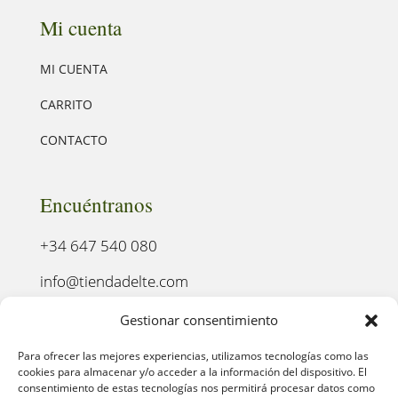
Mi cuenta
MI CUENTA
CARRITO
CONTACTO
Encuéntranos
+34 647 540 080
info@tiendadelte.com
Punto oficial de recogida:
Gestionar consentimiento
C. Pozo, 13, 24003. León
Para ofrecer las mejores experiencias, utilizamos tecnologías como las
cookies para almacenar y/o acceder a la información del dispositivo. El
consentimiento de estas tecnologías nos permitirá procesar datos como