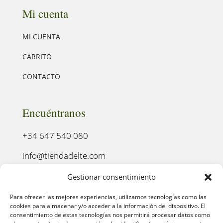
Mi cuenta
MI CUENTA
CARRITO
CONTACTO
Encuéntranos
+34 647 540 080
info@tiendadelte.com
Punto oficial de recogida:
Gestionar consentimiento
C. Pozo, 13, 24003. León
Para ofrecer las mejores experiencias, utilizamos tecnologías como las
cookies para almacenar y/o acceder a la información del dispositivo. El
consentimiento de estas tecnologías nos permitirá procesar datos como