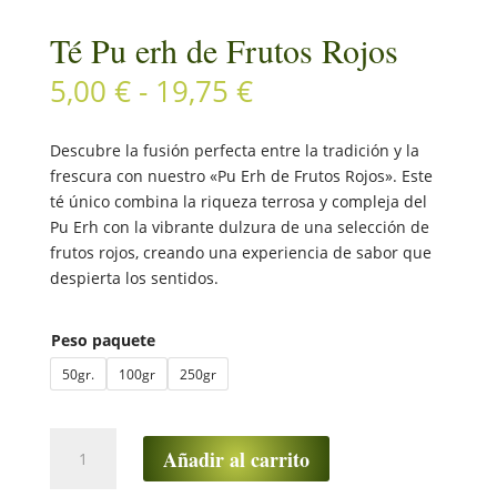
Té Pu erh de Frutos Rojos
Rango
5,00
€
-
19,75
€
de
precios:
Descubre la fusión perfecta entre la tradición y la
desde
frescura con nuestro «Pu Erh de Frutos Rojos». Este
5,00 €
té único combina la riqueza terrosa y compleja del
hasta
Pu Erh con la vibrante dulzura de una selección de
19,75 €
frutos rojos, creando una experiencia de sabor que
despierta los sentidos.
Peso paquete
50gr.
100gr
250gr
Té
Añadir al carrito
Pu
erh