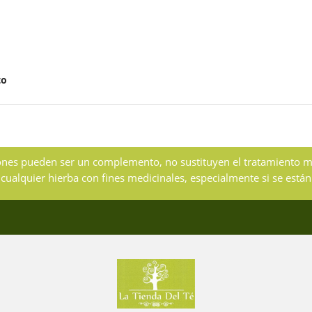
to
usiones pueden ser un complemento, no sustituyen el tratamiento 
r cualquier hierba con fines medicinales, especialmente si se e