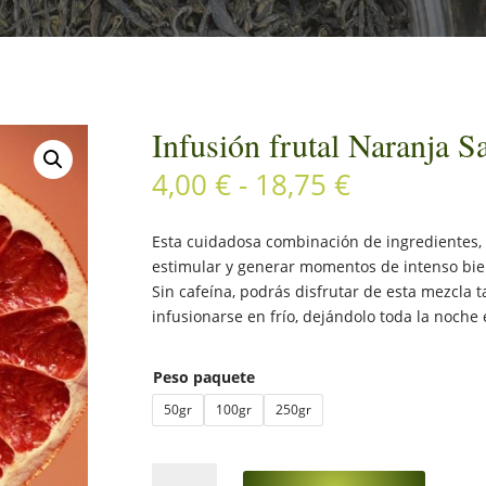
Infusión frutal Naranja S
Rango
4,00
€
-
18,75
€
de
precios:
Esta cuidadosa combinación de ingredientes,
desde
estimular y generar momentos de intenso bie
4,00 €
Sin cafeína, podrás disfrutar de esta mezcla
hasta
infusionarse en frío, dejándolo toda la noche en
18,75 €
Peso paquete
50gr
100gr
250gr
Infusión